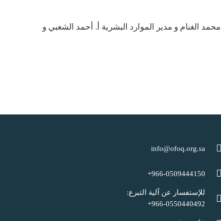
حمد الغنام و مدير الموارد البشرية أ. أحمد الشعبي و
info@ofoq.org.sa
966-0509444150+
للإستفسار عن آلية التبرع:
966-0550440492+