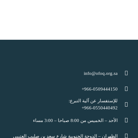
info@ofoq.org.sa
966-0509444150+
للإستفسار عن آلية التبرع:
966-0550440492+
الأحد – الخميس من 8:00 صباحا – 3:00 مساء
الظهران – الدوحة الجنوبية شارع سعد بن صليب العتيبي