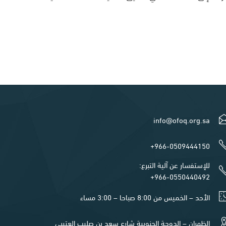
info@ofoq.org.sa
966-0509444150+
للإستفسار عن آلية التبرع:
966-0550440492+
الأحد – الخميس من 8:00 صباحا – 3:00 مساء
الظهران – الدوحة الجنوبية شارع سعد بن صليب العتيبي